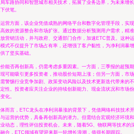
布局车路协同和智慧城市相关技术，拓展了业务边界，为未来增
埋下伏笔。
在运营方面，该企业凭借成熟的网络平台和数字化管理手段，实
了高效的资源整合和市场扩张。通过数据分析预测用户需求，精
投放营销活动，并与政府、交通部门合作，加速ETC普及。这种
营模式不仅提升了市场占有率，还增强了客户黏性，为净利润暴
提供了坚实基础。
股价能否再创新高，仍需考虑多重因素。一方面，三季报的超预
表现可能吸引更多投资者，推动股价短期上涨；但另一方面，市
也需警惕行业竞争加剧、政策变动风险以及技术更新迭代带来的
确定性。投资者应关注企业的持续创新能力、现金流状况和市场
额变化。
总体而言，ETC龙头在净利润暴涨的背景下，凭借网络科技技术
发与运营的优势，具备再创新高的潜力。但需结合宏观经济环境
行业动态，理性评估投资机会。未来，随着5G、物联网等技术的
度融合，ETC领域有望迎来新一轮增长浪潮，值得长期跟踪。