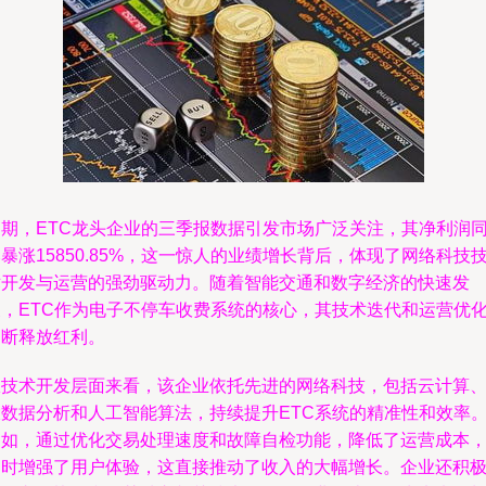
近期，ETC龙头企业的三季报数据引发市场广泛关注，其净利润
暴涨15850.85%，这一惊人的业绩增长背后，体现了网络科技
术开发与运营的强劲驱动力。随着智能交通和数字经济的快速发
展，ETC作为电子不停车收费系统的核心，其技术迭代和运营优
不断释放红利。
从技术开发层面来看，该企业依托先进的网络科技，包括云计算
大数据分析和人工智能算法，持续提升ETC系统的精准性和效率
例如，通过优化交易处理速度和故障自检功能，降低了运营成本
同时增强了用户体验，这直接推动了收入的大幅增长。企业还积